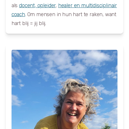
als
docent, opleider
,
healer en multidisciplinair
coach
. Om mensen in hun hart te raken, want
hart blij = jij blij.