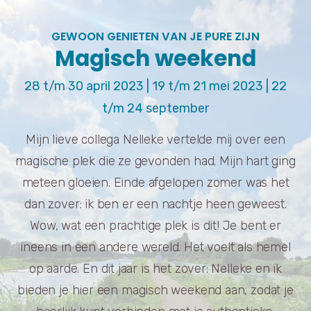
GEWOON GENIETEN VAN JE PURE ZIJN
Magisch weekend
28 t/m 30 april 2023 | 19 t/m 21 mei 2023 | 22
t/m 24 september
Mijn lieve collega Nelleke vertelde mij over een
magische plek die ze gevonden had. Mijn hart ging
meteen gloeien. Einde afgelopen zomer was het
dan zover: ik ben er een nachtje heen geweest.
Wow, wat een prachtige plek is dit! Je bent er
ineens in een andere wereld. Het voelt als hemel
op aarde. En dit jaar is het zover: Nelleke en ik
bieden je hier een magisch weekend aan, zodat je